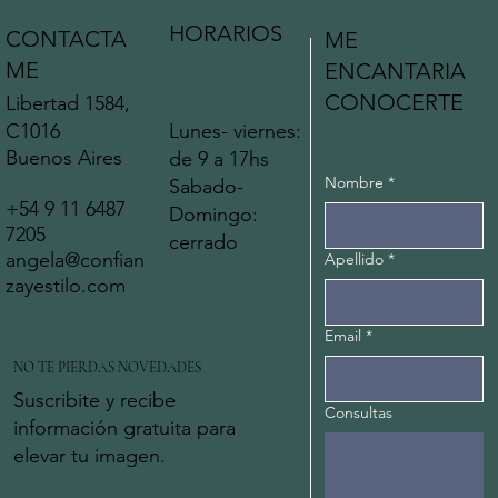
HORARIOS
CONTACTA
ME
ME
ENCANTARIA
CONOCERTE
Libertad 1584,
C1016
Lunes- viernes:
Buenos Aires
de 9 a 17hs
Nombre
*
Sabado-
+54 9 11 6487
Domingo:
7205
cerrado
angela@confian
Apellido
*
zayestilo.com
Email
*
NO TE PIERDAS NOVEDADES
Suscribite y recibe
Consultas
información gratuita para
elevar tu imagen.