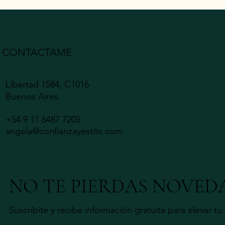
CONTACTAME
Libertad 1584, C1016
Buenos Aires
+54 9 11 6487 7205
angela@confianzayestilo.com
NO TE PIERDAS NOVED
Suscribite y recibe información gratuita para elevar t