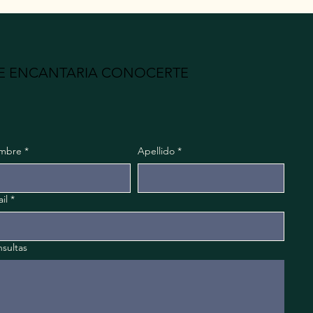
E ENCANTARIA CONOCERTE
mbre
*
Apellido
*
il
*
sultas